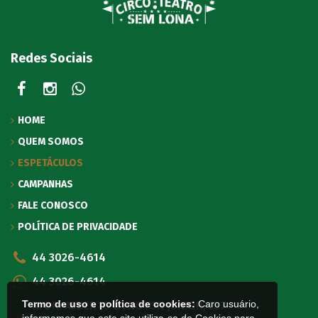
Redes Sociais
HOME
QUEM SOMOS
ESPETÁCULOS
CAMPANHAS
FALE CONOSCO
POLÍTICA DE PRIVACIDADE
44 3026-4614
44 3026-4614
Termo de uso e política de cookies:
Caro usuário,
R. DR. ALBERTO BYNGTON JÚNIOR, 237 -