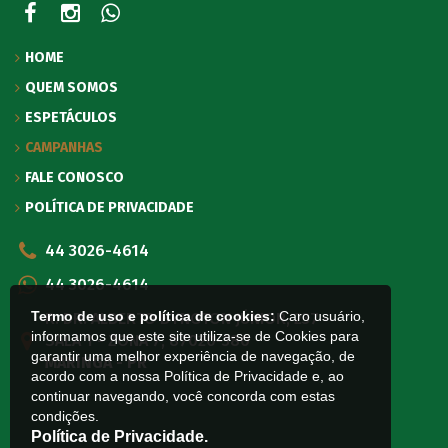
HOME
QUEM SOMOS
ESPETÁCULOS
CAMPANHAS
FALE CONOSCO
POLÍTICA DE PRIVACIDADE
44 3026-4614
44 3026-4614
Termo de uso e política de cookies:
Caro usuário,
R. DR. ALBERTO BYNGTON JÚNIOR, 237 -
informamos que este site utiliza-se de Cookies para
SALA 1 - ZONA 7, 87020-380
garantir uma melhor experiência de navegação, de
MARINGÁ - PR
acordo com a nossa Política de Privacidade e, ao
continuar navegando, você concorda com estas
condições.
Política de Privacidade.